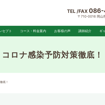
086-
TEL /FAX
〒710-0016 岡
ンセプト
コース・料金案内
お客様の声
講師紹介
ギ
コロナ感染予防対策徹底！
徹底！